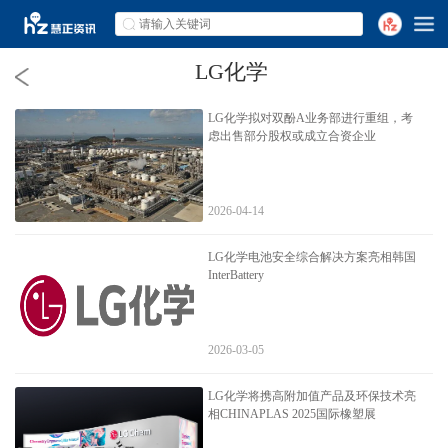
LG化学
LG化学拟对双酚A业务部进行重组，考
虑出售部分股权或成立合资企业
2026-04-14
LG化学电池安全综合解决方案亮相韩国
InterBattery
2026-03-05
LG化学将携高附加值产品及环保技术亮
相CHINAPLAS 2025国际橡塑展