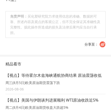
免责声明：
买化塑研究院力求使用信息的准确、数据的可
靠、所述内容及观点的客观公正，但不完全保证其准确性及
完整性。据此操作所造成的损失及法律后果均应当自行承
担。
分享至：
精品看市
【视点】等待霍尔木兹海峡通航协商结果 原油震荡收低
周三(8月5日)欧美原油期货震荡下跌
2026-08-06
【视点】美国与伊朗谈判进展顺利 WTI原油收跌近5%
周二(8月4日)欧美原油期货收盘大跌超5%