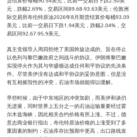
货结算价每桶90.54美元，比前一交易日下跌2.50美
元，跌幅2.69%，交易区间89.68-93.63美元；伦敦洲
际交易所布伦特原油2026年8月期货结算价每桶93.09
美元，比前一交易日下跌1.94美元，跌幅2.04%，交
易区间92.67-95.9美元。
真主党领导人周四拒绝了美国斡旋达成的、旨在停止
以色列与黎巴嫩政府之间战斗的协议。伊朗将黎巴嫩
实现停火作为其与华盛顿达成任何和平协议的先决条
件。尽管美伊没有达成和平协议的妥协意图，但是没
有互相摧毁性的冲突，石油市场就能得以缓解。
早些时候，由于中东地区的冲突加剧，而美伊和谈仍
无进展，同时世界上五分之一的石油运输量要经过霍
尔木兹海峡，因此相关合约价格有所上涨。不过，德
意志商业银行指出，布伦特原油价格的上涨受到了多
重因素的制约：石油库存比预期中更高，出口路线发