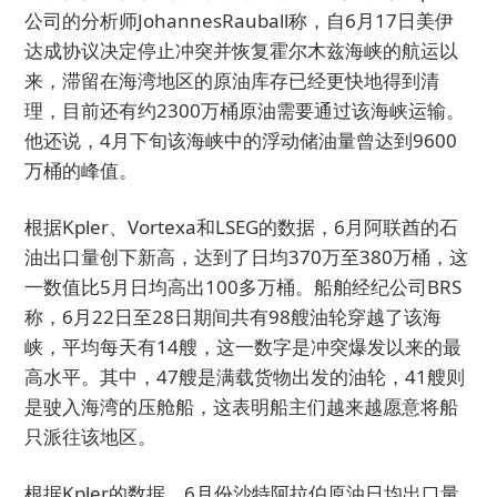
公司的分析师JohannesRauball称，自6月17日美伊
达成协议决定停止冲突并恢复霍尔木兹海峡的航运以
来，滞留在海湾地区的原油库存已经更快地得到清
理，目前还有约2300万桶原油需要通过该海峡运输。
他还说，4月下旬该海峡中的浮动储油量曾达到9600
万桶的峰值。
根据Kpler、Vortexa和LSEG的数据，6月阿联酋的石
油出口量创下新高，达到了日均370万至380万桶，这
一数值比5月日均高出100多万桶。船舶经纪公司BRS
称，6月22日至28日期间共有98艘油轮穿越了该海
峡，平均每天有14艘，这一数字是冲突爆发以来的最
高水平。其中，47艘是满载货物出发的油轮，41艘则
是驶入海湾的压舱船，这表明船主们越来越愿意将船
只派往该地区。
根据Kpler的数据，6月份沙特阿拉伯原油日均出口量