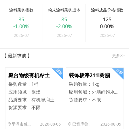
涂料采购指数
粉末涂料采购成本
涂料成品价格指数
85
85
125
-1.00%
-2.00%
0.00%
2026-07
2026-07
2026-07
【 最新求购 】
更多>>
聚台物级有机粘土
装饰板漆211l树脂
采购数量：
1桶
采购数量：
1kg
应用领域：
阻燃
应用领域：
外墙纤维水泥板
品质要求：
有机膨润土
货源要求：
不限
货源要求：
不限
平湖市独山港镇集港路 589 号
2026-08-06
巴音库鲁提镇,托帕口岸六号库房
2026-08-05