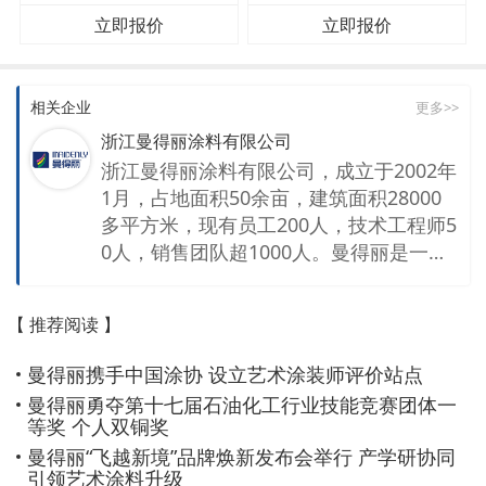
立即报价
立即报价
相关企业
更多>>
浙江曼得丽涂料有限公司
浙江曼得丽涂料有限公司，成立于2002年
1月，占地面积50余亩，建筑面积28000
多平方米，现有员工200人，技术工程师5
0人，销售团队超1000人。曼得丽是一家
集生产、研发、销售服务的综合性涂料公
司。 公司拥有强大的销售团队及技术团
【 推荐阅读 】
队，销售网络覆盖全国。企业拥有先进的
生产控制设备和质量检测仪器，通过ISO9
曼得丽携手中国涂协 设立艺术涂装师评价站点
001 ISO14001认证 ISO45001认证 十环
曼得丽勇夺第十七届石油化工行业技能竞赛团体一
认证等环保性企业。同时是一家拥有国家
等奖 个人双铜奖
高新技术企业 省级高新技术研发中心等称
曼得丽“飞越新境”品牌焕新发布会举行 产学研协同
号的技术性企业。 主要产品包含内外墙乳
引领艺术涂料升级