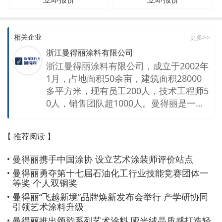
相关企业
更多>>
浙江曼得丽涂料有限公司
浙江曼得丽涂料有限公司，成立于2002年
1月，占地面积50余亩，建筑面积28000
多平方米，现有员工200人，技术工程师5
0人，销售团队超1000人。曼得丽是一家
集生产、研发、销售服务的综合性涂料公
司。 公司拥有强大的销售团队及技术团
【 推荐阅读 】
队，销售网络覆盖全国。企业拥有先进的
生产控制设备和质量检测仪器，通过ISO9
曼得丽携手中国涂协 设立艺术涂装师评价站点
001 ISO14001认证 ISO45001认证 十环
曼得丽勇夺第十七届石油化工行业技能竞赛团体一
认证等环保性企业。同时是一家拥有国家
等奖 个人双铜奖
高新技术企业 省级高新技术研发中心等称
曼得丽“飞越新境”品牌焕新发布会举行 产学研协同
号的技术性企业。 主要产品包含内外墙乳
引领艺术涂料升级
胶漆，仿石涂料，工业涂料，艺术涂料等
曼得丽推出颂韵系列艺术涂料 哑光绒晶质感打造轻