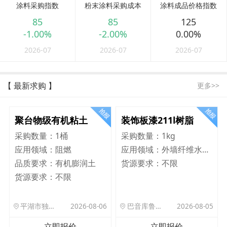
涂料采购指数
粉末涂料采购成本
涂料成品价格指数
85
85
125
-1.00%
-2.00%
0.00%
2026-07
2026-07
2026-07
【 最新求购 】
更多>>
聚台物级有机粘土
装饰板漆211l树脂
采购数量：
1桶
采购数量：
1kg
应用领域：
阻燃
应用领域：
外墙纤维水泥板
品质要求：
有机膨润土
货源要求：
不限
货源要求：
不限
平湖市独山港镇集港路 589 号
2026-08-06
巴音库鲁提镇,托帕口岸六号库房
2026-08-05
立即报价
立即报价