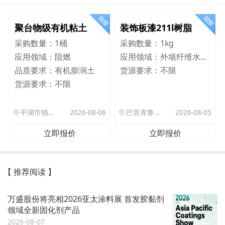
聚台物级有机粘土
装饰板漆211l树脂
采购数量：
1桶
采购数量：
1kg
应用领域：
阻燃
应用领域：
外墙纤维水泥板
品质要求：
有机膨润土
货源要求：
不限
货源要求：
不限
平湖市独山港镇集港路 589 号
2026-08-06
巴音库鲁提镇,托帕口岸六号库房
2026-08-05
立即报价
立即报价
【 推荐阅读 】
万盛股份将亮相2026亚太涂料展 首发胶黏剂
领域全新固化剂产品
2026-08-07