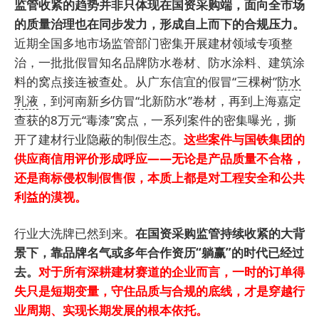
监管收紧的趋势并非只体现在国资采购端，面向全市场
的质量治理也在同步发力，形成自上而下的合规压力。
近期全国多地市场监管部门密集开展建材领域专项整
治，一批批假冒知名品牌防水卷材、防水涂料、建筑涂
料的窝点接连被查处。从广东信宜的假冒“三棵树”
防水
乳液
，到河南新乡仿冒“北新防水”卷材，再到上海嘉定
查获的8万元“毒漆”窝点，一系列案件的密集曝光，撕
开了建材行业隐蔽的制假生态。
这些案件与国铁集团的
供应商信用评价形成呼应——无论是产品质量不合格，
还是商标侵权制假售假，本质上都是对工程安全和公共
利益的漠视。
行业大洗牌已然到来。
在国资采购监管持续收紧的大背
景下，靠品牌名气或多年合作资历“躺赢”的时代已经过
去。
对于所有深耕建材赛道的企业而言，一时的订单得
失只是短期变量，守住品质与合规的底线，才是穿越行
业周期、实现长期发展的根本依托。