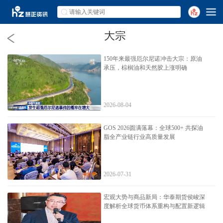
大宗
150年来最强厄尔尼诺冲击大宗：原油
承压，棕榈油和天然胶上涨明确
2026-08-04
GOS 2026圆满落幕：全球500+ 共探油
脂全产业链行业高质量发展
2026-07-31
宏观大势与商品新局：华泰期货侯峻深
度解析全球货币体系重构与配置新逻辑