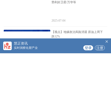
势利好卫星/万华等
2025-07-04
【视点】地缘政治风险消退 原油上周下
跌12%
×
慧正资讯
实时洞察化塑产业
登录
注册
2025-06-30
【视点】美元汇率跌至多年低点 提振原
油小幅收涨
2025-06-27
【视点】库存下降、空头回补等提振 油
价小幅收涨