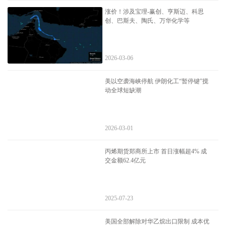
涨价！涉及宝理-赢创、亨斯迈、科思
创、巴斯夫、陶氏、万华化学等
2026-03-06
美以空袭海峡停航 伊朗化工“暂停键”搅
动全球短缺潮
2026-03-01
丙烯期货郑商所上市 首日涨幅超4% 成
交金额62.4亿元
2025-07-23
美国全部解除对华乙烷出口限制 成本优