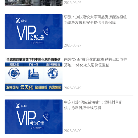
2026-06-02
李强：加快建设大宗商品资源配置枢纽
为统筹发展和安全提供可靠保障
2026-05-27
内外“双杀”推升化肥价格 磷钾出口管控
落地 一体化龙头迎价值重估
2026-03-19
中东引爆“供应链海啸”：塑料封单断
供，涂料乳液全线亏损
2026-03-09