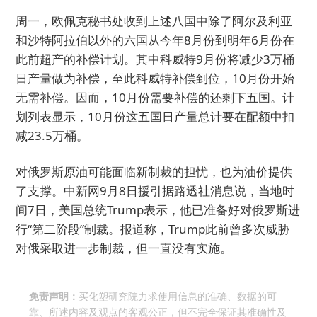
周一，欧佩克秘书处收到上述八国中除了阿尔及利亚
和沙特阿拉伯以外的六国从今年8月份到明年6月份在
此前超产的补偿计划。其中科威特9月份将减少3万桶
日产量做为补偿，至此科威特补偿到位，10月份开始
无需补偿。因而，10月份需要补偿的还剩下五国。计
划列表显示，10月份这五国日产量总计要在配额中扣
减23.5万桶。
对俄罗斯原油可能面临新制裁的担忧，也为油价提供
了支撑。中新网9月8日援引据路透社消息说，当地时
间7日，美国总统Trump表示，他已准备好对俄罗斯进
行“第二阶段”制裁。报道称，Trump此前曾多次威胁
对俄采取进一步制裁，但一直没有实施。
免责声明：
买化塑研究院力求使用信息的准确、数据的可
靠、所述内容及观点的客观公正，但不完全保证其准确性及