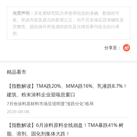
免责声明：
买化塑研究院力求使用信息的准确、数据的可
靠、所述内容及观点的客观公正，但不完全保证其准确性及
完整性。据此操作所造成的损失及法律后果均应当自行承
担。
分享至：
精品看市
【指数解读】TMA跌20%、MMA跌16%、乳液跌8.7%！
建筑、粉末涂料企业迎喘息窗口
7月份涂料原材料市场呈现明显“涨跌分化”格局
2026-08-06
【指数解读】6月涂料原料全线崩盘！TMA暴跌41% 树
脂、溶剂、固化剂集体大跌！