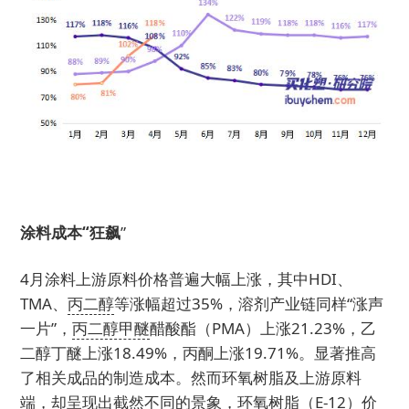
涂料成本“狂飙
”
4月涂料上游原料价格普遍大幅上涨，其中HDI、
TMA、
丙二醇
等涨幅超过35%，溶剂产业链同样“涨声
一片”，
丙二醇甲醚
醋酸酯（PMA）上涨21.23%，乙
二醇丁醚上涨18.49%，丙酮上涨19.71%。显著推高
了相关成品的制造成本。然而环氧树脂及上游原料
端，却呈现出截然不同的景象，环氧树脂（E-12）价