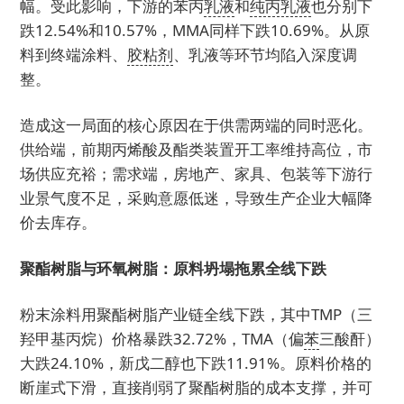
幅。受此影响，下游的苯丙
乳液
和
纯丙乳液
也分别下
跌12.54%和10.57%，MMA同样下跌10.69%。从原
料到终端涂料、
胶粘剂
、乳液等环节均陷入深度调
整。
造成这一局面的核心原因在于供需两端的同时恶化。
供给端，前期丙烯酸及酯类装置开工率维持高位，市
场供应充裕；需求端，房地产、家具、包装等下游行
业景气度不足，采购意愿低迷，导致生产企业大幅降
价去库存。
聚酯树脂与环氧树脂：原料坍塌拖累全线下跌
粉末涂料用聚酯树脂产业链全线下跌，其中TMP（三
羟甲基丙烷）价格暴跌32.72%，TMA（偏
苯
三酸酐）
大跌24.10%，新戊二醇也下跌11.91%。原料价格的
断崖式下滑，直接削弱了聚酯树脂的成本支撑，并可