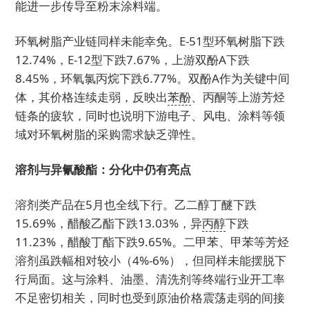
能进一步传导至粉末涂料端。
环氧树脂产业链同样未能幸免。E-51型环氧树脂下跌
12.74%，E-12型下跌7.67%，上游双酚A下跌
8.45%，环氧氯丙烷下跌6.77%。双酚A作为关键中间
体，其价格连续走弱，反映出
苯酚
、丙酮等上游芳烃
链条的疲软，同时也说明下游电子、风电、涂料等领
域对环氧树脂的采购需求缺乏弹性。
溶剂与异氰酸酯：分化中仍有亮点
溶剂类产品在5月
也
全线下行。乙二醇丁醚下跌
15.69%，醋酸乙酯下跌13.03%，异
丙醇
下跌
11.23%，醋酸丁酯下跌9.65%。二甲苯、甲苯等芳烃
溶剂虽跌幅相对较小（4%-6%），但同样未能摆脱下
行局面。这与涂料、油墨、清洗剂等终端行业开工率
不足密切相关，同时也受到原油价格震荡走弱的间接