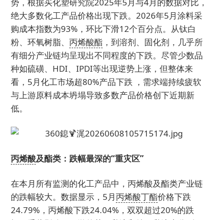
势，根据买化塑研究院2025年5月与4月的数据对比，
绝大多数化工产品价格出现下跌。2026年5月涂料采
购成本指数为93%，环比下滑12个百分点。从钛白
粉、环氧树脂、
丙烯酸酯
，到溶剂、固化剂，几乎所
有细分产业链均呈现出不同程度的下跌。尽管少数品
种如硫磺、HDI、IPDI等出现逆势上涨，但整体来
看，5月化工市场超80%产品下跌 ，需求端持续疲软
与上游原料成本坍塌导致多数产品价格创下近期新
低。
丙烯酸
及酯类：跌幅最深的“重灾区”
在本月所有监测的化工产品中，丙烯酸及酯类产业链
的跌幅较大。数据显示，5月
丙烯酸丁酯
价格下跌
24.79%，丙烯酸下跌24.04%，双双超过20%的跌