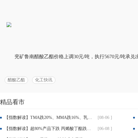
兖矿鲁南醋酸乙酯价格上调30元/吨，执行5670元/吨承兑
醋酸乙酯
化工快讯
精品看市
分
【指数解读】TMA跌20%、MMA跌16%、乳液跌8.7%！建筑、粉末涂料企业迎喘息窗口
[08-06 ]
享：
【指数解读】超80%产品下跌 丙烯酸丁酯跌近25% TMP跌超30% 涂料成本压力迎实质性缓解
[06-08 ]