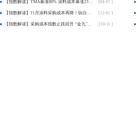
【指数解读】TMA暴涨80% 涂料成本暴涨23% 成本倒逼下 涂料企业集体提价3%-12%
[04-07 ]
【指数解读】11月涂料采购成本再降！钛白粉疲软、丙烯酸暴跌近10%！
[12-01 ]
【指数解读】采购成本指数止跌回升 “金九”旺季初显积极信号
[10-11 ]