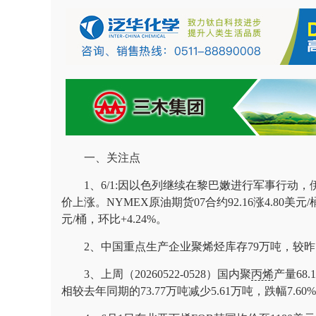
一、关注点
1、6/1:因以色列继续在黎巴嫩进行军事行
价上涨。NYMEX原油期货07合约92.16涨4.80美元/桶
元/桶，环比+4.24%。
2、中国重点生产企业聚烯烃库存79万吨，较昨日
3、上周（20260522-0528）国内聚
丙烯
产量68.
相较去年同期的73.77万吨减少5.61万吨，跌幅7.60