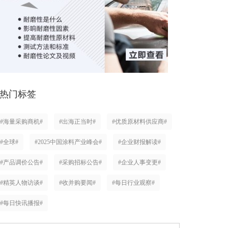
热门标签
#海量采购商机#
#出海正当时#
#优质原材料供应商#
#全球#
#2025中国涂料产业峰会#
#企业财报解读#
#产品调价公告#
#采购招标公告#
#企业人事变更#
#精英人物访谈#
#收并购要闻#
#每日行业观察#
#每日快讯播报#