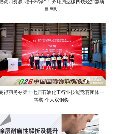
把碳四资源“吃干榨净”！ 齐翔腾达碳四炔烃加氢项
目启动
曼得丽勇夺第十七届石油化工行业技能竞赛团体一
等奖 个人双铜奖