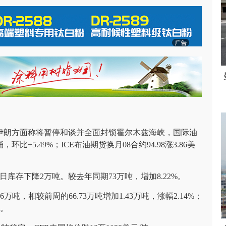
动，伊朗方面称将暂停和谈并全面封锁霍尔木兹海峡，国际油
，环比+5.49%；ICE布油期货换月08合约94.98涨3.86美
库存下降2万吨。较去年同期73万吨，增加8.22%。
16万吨，相较前周的66.73万吨增加1.43万吨，涨幅2.14%；
%。