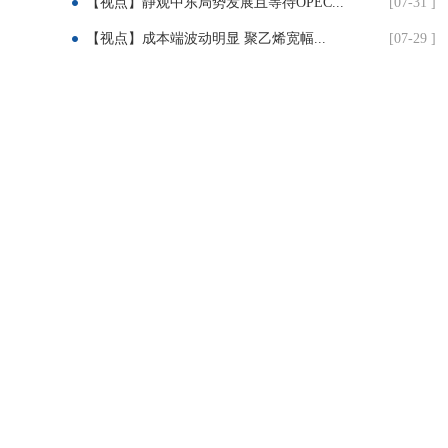
【视点】静观中东局势发展且等待OPEC...
[07-31 ]
【视点】成本端波动明显 聚乙烯宽幅...
[07-29 ]