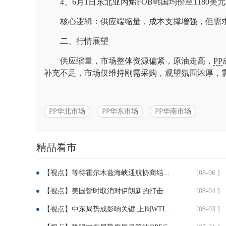
4、6月1日东北亚丙烯FOB韩国均价至1180美元
核心逻辑：供应端缩量，成本支撑增强，但需
二、行情展望
供应缩量，市场整体资源偏紧，原油走高，
PP
补充不足，市场仅维持刚需采购，观望氛围浓厚，
PP华北市场
PP华东市场
PP华南市场
精品看市
分
【视点】等待霍尔木兹海峡通航协商结...
[08-06 ]
享：
【视点】美国暂时取消对伊朗新的打击...
[08-04 ]
【视点】中东局势成影响关键 上周WTI...
[08-03 ]