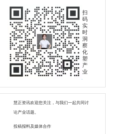
扫
码
实
时
洞
察
化
塑
产
业
慧正资讯欢迎您关注，与我们一起共同讨
论产业话题。
投稿报料及媒体合作