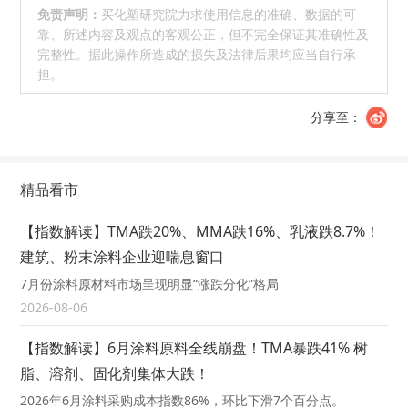
免责声明：
买化塑研究院力求使用信息的准确、数据的可
靠、所述内容及观点的客观公正，但不完全保证其准确性及
完整性。据此操作所造成的损失及法律后果均应当自行承
担。
分享至：
精品看市
【指数解读】TMA跌20%、MMA跌16%、乳液跌8.7%！
建筑、粉末涂料企业迎喘息窗口
7月份涂料原材料市场呈现明显“涨跌分化”格局
2026-08-06
【指数解读】6月涂料原料全线崩盘！TMA暴跌41% 树
脂、溶剂、固化剂集体大跌！
2026年6月涂料采购成本指数86%，环比下滑7个百分点。