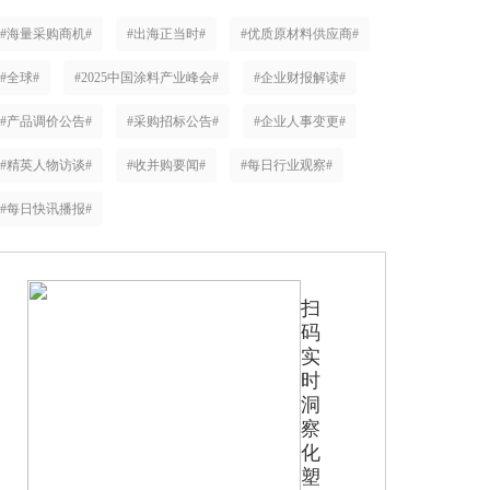
#海量采购商机#
#出海正当时#
#优质原材料供应商#
#全球#
#2025中国涂料产业峰会#
#企业财报解读#
#产品调价公告#
#采购招标公告#
#企业人事变更#
#精英人物访谈#
#收并购要闻#
#每日行业观察#
#每日快讯播报#
扫
码
实
时
洞
察
化
塑