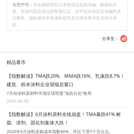
免责声明：
买化塑研究院力求使用信息的准确、数据的可
靠、所述内容及观点的客观公正，但不完全保证其准确性及
完整性。据此操作所造成的损失及法律后果均应当自行承
担。
分享至：
精品看市
【指数解读】TMA跌20%、MMA跌16%、乳液跌8.7%！
建筑、粉末涂料企业迎喘息窗口
7月份涂料原材料市场呈现明显“涨跌分化”格局
2026-08-06
【指数解读】6月涂料原料全线崩盘！TMA暴跌41% 树
脂、溶剂、固化剂集体大跌！
2026年6月涂料采购成本指数86%，环比下滑7个百分点。