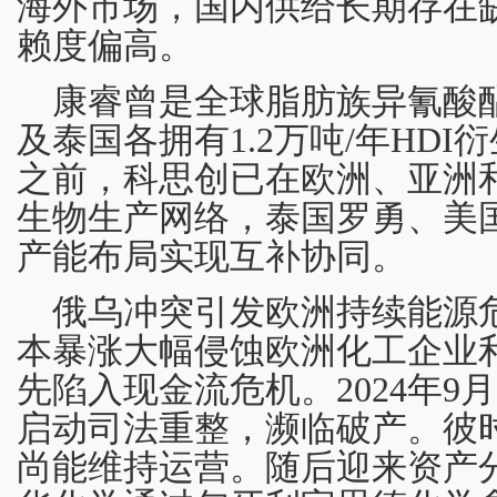
海外市场，国内供给长期存在
赖度偏高。
康睿曾是全球脂肪族异氰酸
及泰国各拥有1.2万吨/年HD
之前，科思创已在欧洲、亚洲和
生物生产网络，泰国罗勇、美
产能布局实现互补协同。
俄乌冲突引发欧洲持续能源
本暴涨大幅侵蚀欧洲化工企业
先陷入现金流危机。2024年
启动司法重整，濒临破产。彼
尚能维持运营。随后迎来资产分