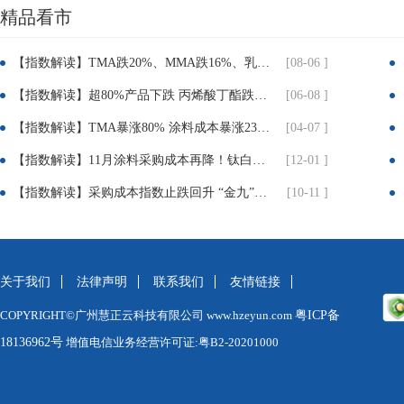
精品看市
分
【指数解读】TMA跌20%、MMA跌16%、乳液跌8.7%！建筑、粉末涂料企业迎喘息窗口
[08-06 ]
享：
【指数解读】超80%产品下跌 丙烯酸丁酯跌近25% TMP跌超30% 涂料成本压力迎实质性缓解
[06-08 ]
【指数解读】TMA暴涨80% 涂料成本暴涨23% 成本倒逼下 涂料企业集体提价3%-12%
[04-07 ]
【指数解读】11月涂料采购成本再降！钛白粉疲软、丙烯酸暴跌近10%！
[12-01 ]
【指数解读】采购成本指数止跌回升 “金九”旺季初显积极信号
[10-11 ]
关于我们
法律声明
联系我们
友情链接
COPYRIGHT©广州慧正云科技有限公司 www.hzeyun.com
粤ICP备
18136962号
增值电信业务经营许可证:粤B2-20201000