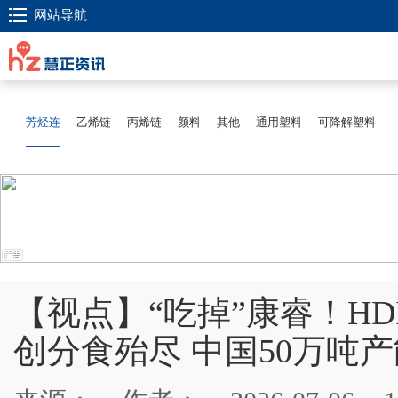
网站导航
芳烃连
乙烯链
丙烯链
颜料
其他
通用塑料
可降解塑料
【视点】“吃掉”康睿！H
创分食殆尽 中国50万吨