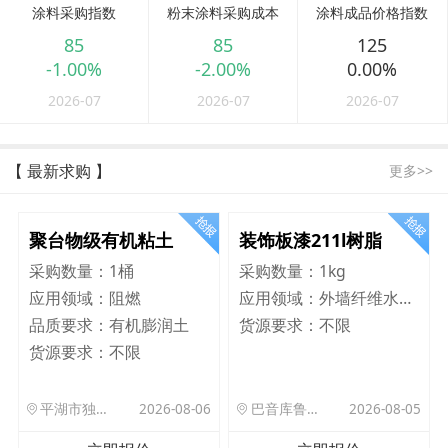
涂料采购指数
粉末涂料采购成本
涂料成品价格指数
85
85
125
-1.00%
-2.00%
0.00%
2026-07
2026-07
2026-07
【 最新求购 】
更多>>
聚台物级有机粘土
装饰板漆211l树脂
采购数量：
1桶
采购数量：
1kg
应用领域：
阻燃
应用领域：
外墙纤维水泥板
品质要求：
有机膨润土
货源要求：
不限
货源要求：
不限
平湖市独山港镇集港路 589 号
2026-08-06
巴音库鲁提镇,托帕口岸六号库房
2026-08-05