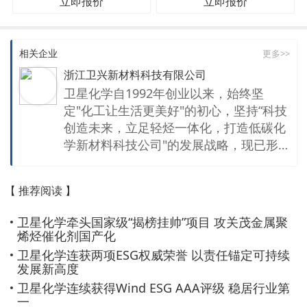
立即报价
立即报价
相关企业
更多>>
浙江卫兴新材料科技有限公司
卫星化学自1992年创业以来，始终坚
定"化工让生活更美好"的初心，坚持“科技
创造未来，立足轻烃一体化，打造低碳化
学新材料科技公司"的发展战略，现已形
成新材料、新能源为核心的特色一体化产
业链。公司聚焦在高端聚烯烃、电子化学
【 推荐阅读 】
品、氢能利用、二氧化碳综合利用等方面
持续研发与创新，产品广泛应用于航空航
卫星化学牵头国家级“揭榜挂帅”项目 攻关茂金属聚
天、新能源汽车、电子芯片、医疗卫生等
烯烃催化剂国产化
领域，以不断拓展的化学新材料生态圈，
卫星化学连获两项ESG权威荣誉 以责任锚定可持续
与世界分享化学之美。 卫星使命 化工让
发展新高度
生活更美好 企业愿景 百年卫星 卓越标杆
卫星化学连续获得Wind ESG AAA评级 稳居行业第
核心价值观 个人与企业共同发展 企业与
一