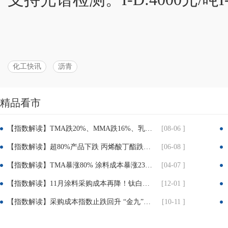
化工快讯
沥青
精品看市
分
【指数解读】TMA跌20%、MMA跌16%、乳液跌8.7%！建筑、粉末涂料企业迎喘息窗口
[08-06 ]
享：
【指数解读】超80%产品下跌 丙烯酸丁酯跌近25% TMP跌超30% 涂料成本压力迎实质性缓解
[06-08 ]
【指数解读】TMA暴涨80% 涂料成本暴涨23% 成本倒逼下 涂料企业集体提价3%-12%
[04-07 ]
【指数解读】11月涂料采购成本再降！钛白粉疲软、丙烯酸暴跌近10%！
[12-01 ]
【指数解读】采购成本指数止跌回升 “金九”旺季初显积极信号
[10-11 ]