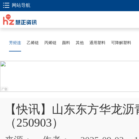
网站导航
芳烃连
乙烯链
丙烯链
颜料
其他
通用塑料
可降解塑料
【快讯】山东东方华龙沥
（250903）