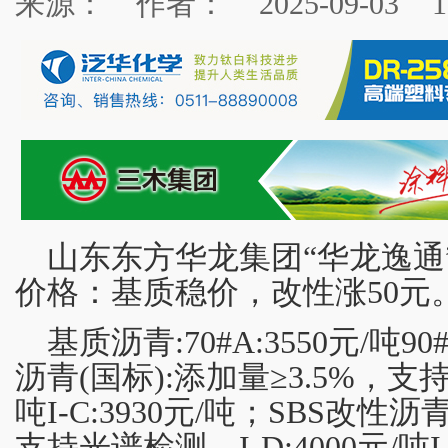
来源：
作者：
2025-09-03
1
山东东方华龙集团“华龙逸通
价格：基质稳价，改性涨50元
基质沥青:70#A:3550元/吨90
沥青(国标):添加量≥3.5%，支持
吨I-C:3930元/吨；SBS改性沥
支持光谱检测。I-D:4000元/吨I-