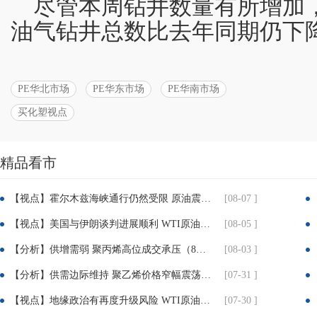
尽管本周钻井数量有所增加
油气钻井总数比去年同期仍下降
PE华北市场
PE华东市场
PE华南市场
买化塑视点
分
精品看市
享：
【视点】霍尔木兹海峡通行仍然受限 原油震荡收高
[08-07 ]
【视点】美国与伊朗谈判进展顺利 WTI原油收跌近5%
[08-05 ]
【分析】供增需弱 聚丙烯高位成交承压（8月3日-7日）
[08-03 ]
【分析】供需边际维持 聚乙烯价格窄幅震荡（7月31日）
[07-31 ]
【视点】地缘政治有再度升级风险 WTI原油大涨近7%
[07-30 ]