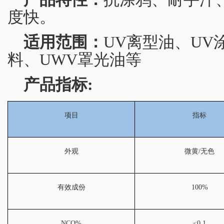
度快。
适用范围：
UV离型油、UV
料、UWV罩光油等
产品指标:
项目
指标
外观
微黄
/
无色
有效成份
100%
NCO%
≤
0.1