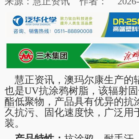
来源：慧正资讯
作者：
2026
慧正资讯，澳玛尔康生产的辐射
也是UV抗涂鸦树脂，该辐射
酯
低聚物，产品具有优异的抗
久抗污、固化速度快，广泛用
装。
产品特性：
抗涂鸦、耐手汗