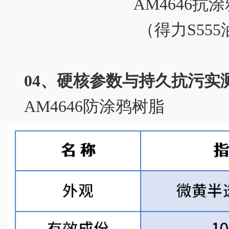
AM4646抗
（得力S55
04、硬核参数与持久抗污实
AM4646防涂鸦树脂