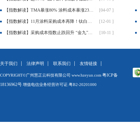
【指数解读】TMA暴涨80% 涂料成本暴涨23% 成本倒逼下 涂料企业集体提价3%-12%
[04-07 ]
【指数解读】11月涂料采购成本再降！钛白粉疲软、丙烯酸暴跌近10%！
[12-01 ]
【指数解读】采购成本指数止跌回升 “金九”旺季初显积极信号
[10-11 ]
关于我们
法律声明
联系我们
友情链接
COPYRIGHT©广州慧正云科技有限公司 www.hzeyun.com
粤ICP备
18136962号
增值电信业务经营许可证:粤B2-20201000