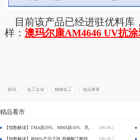
目前该产品已经进驻优料库
样：
澳玛尔康AM4646 UV抗
快讯
化工企业
精细化工
优品推荐
精品看市
分
【指数解读】TMA跌20%、MMA跌16%、乳液跌8.7%！建筑、粉末涂料企业迎喘息窗口
[08-06 ]
享：
【指数解读】超80%产品下跌 丙烯酸丁酯跌近25% TMP跌超30% 涂料成本压力迎实质性缓解
[06-08 ]