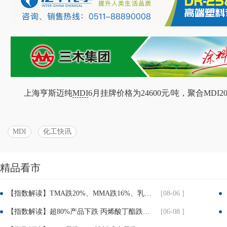
上海亨斯迈纯
MDI
6月挂牌价格为24600元/吨，聚合MDI20
MDI
化工快讯
精品看市
分
【指数解读】TMA跌20%、MMA跌16%、乳液跌8.7%！建筑、粉末涂料企业迎喘息窗口
[08-06 ]
享：
【指数解读】超80%产品下跌 丙烯酸丁酯跌近25% TMP跌超30% 涂料成本压力迎实质性缓解
[06-08 ]