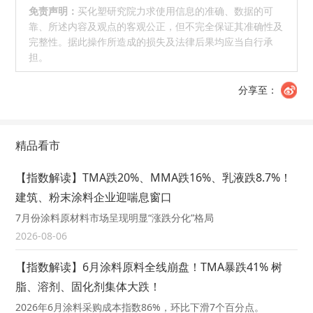
免责声明：
买化塑研究院力求使用信息的准确、数据的可
靠、所述内容及观点的客观公正，但不完全保证其准确性及
完整性。据此操作所造成的损失及法律后果均应当自行承
担。
分享至：
精品看市
【指数解读】TMA跌20%、MMA跌16%、乳液跌8.7%！
建筑、粉末涂料企业迎喘息窗口
7月份涂料原材料市场呈现明显“涨跌分化”格局
2026-08-06
【指数解读】6月涂料原料全线崩盘！TMA暴跌41% 树
脂、溶剂、固化剂集体大跌！
2026年6月涂料采购成本指数86%，环比下滑7个百分点。