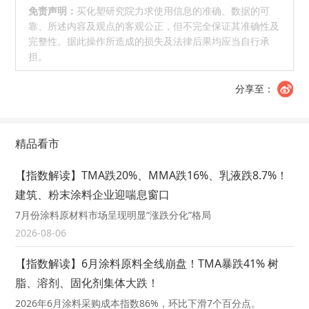
免责声明：
买化塑研究院力求使用信息的准确、数据的可
靠、所述内容及观点的客观公正，但不完全保证其准确性及
完整性。据此操作所造成的损失及法律后果均应当自行承
担。
分享至：
精品看市
【指数解读】TMA跌20%、MMA跌16%、乳液跌8.7%！
建筑、粉末涂料企业迎喘息窗口
7月份涂料原材料市场呈现明显“涨跌分化”格局
2026-08-06
【指数解读】6月涂料原料全线崩盘！TMA暴跌41% 树
脂、溶剂、固化剂集体大跌！
2026年6月涂料采购成本指数86%，环比下滑7个百分点。