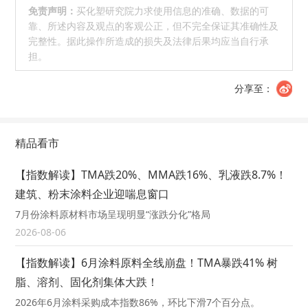
免责声明：
买化塑研究院力求使用信息的准确、数据的可
靠、所述内容及观点的客观公正，但不完全保证其准确性及
完整性。据此操作所造成的损失及法律后果均应当自行承
担。
分享至：
精品看市
【指数解读】TMA跌20%、MMA跌16%、乳液跌8.7%！
建筑、粉末涂料企业迎喘息窗口
7月份涂料原材料市场呈现明显“涨跌分化”格局
2026-08-06
【指数解读】6月涂料原料全线崩盘！TMA暴跌41% 树
脂、溶剂、固化剂集体大跌！
2026年6月涂料采购成本指数86%，环比下滑7个百分点。