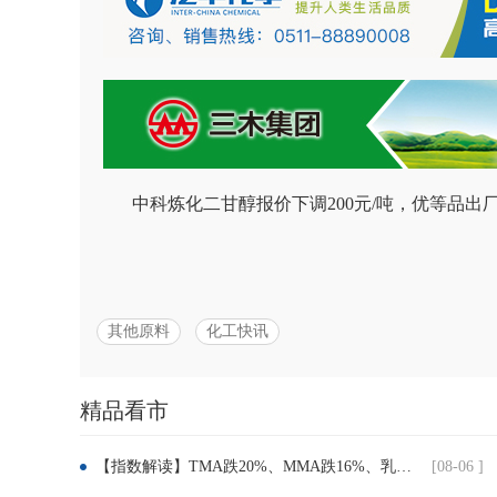
中科炼化二甘醇报价下调200元/吨，优等品出厂
其他原料
化工快讯
精品看市
分
【指数解读】TMA跌20%、MMA跌16%、乳液跌8.7%！建筑、粉末涂料企业迎喘息窗口
[08-06 ]
享：