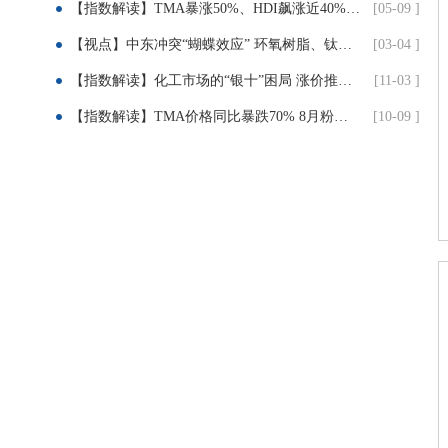
【指数解读】TMA暴涨50%、HDI飙涨近40%！4月涂料成本指数飙升 涨价还要持续多久？
[05-09 ]
【视点】中东冲突“蝴蝶效应” 环氧树脂、钛白粉、TDI全线飙升 下游被成本“绞杀”
[03-04 ]
【指数解读】化工市场的“银十”困局 涨价推不动 跌价止不住
[11-03 ]
【指数解读】TMA价格同比暴跌70% 8月粉末涂料成本指数承压下行
[10-09 ]