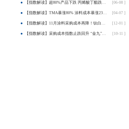
【指数解读】超80%产品下跌 丙烯酸丁酯跌近25% TMP跌超30% 涂料成本压力迎实质性缓解
[06-08 ]
【指数解读】TMA暴涨80% 涂料成本暴涨23% 成本倒逼下 涂料企业集体提价3%-12%
[04-07 ]
【指数解读】11月涂料采购成本再降！钛白粉疲软、丙烯酸暴跌近10%！
[12-01 ]
【指数解读】采购成本指数止跌回升 “金九”旺季初显积极信号
[10-11 ]