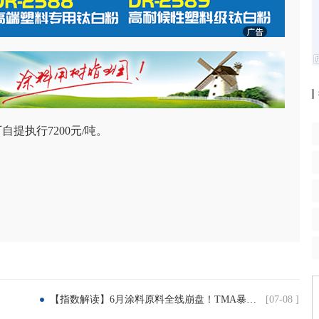
自提执行7200元/吨。
【指数解读】6月涂料原料全线崩盘！TMA暴跌41% 树脂、溶剂、固化剂集体大跌！
[07-08 ]