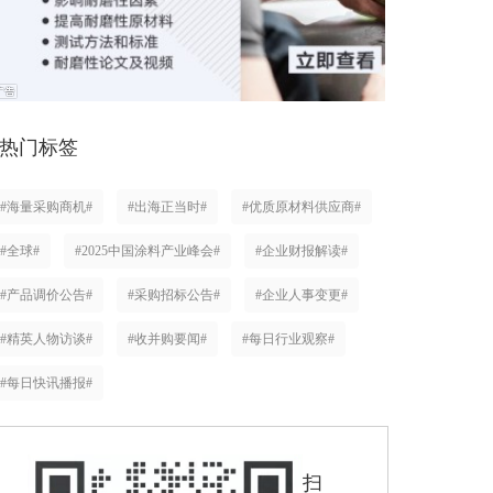
热门标签
#海量采购商机#
#出海正当时#
#优质原材料供应商#
#全球#
#2025中国涂料产业峰会#
#企业财报解读#
#产品调价公告#
#采购招标公告#
#企业人事变更#
#精英人物访谈#
#收并购要闻#
#每日行业观察#
#每日快讯播报#
扫