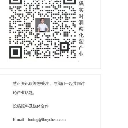
码
实
时
洞
察
化
塑
产
业
慧正资讯欢迎您关注，与我们一起共同讨
论产业话题。
投稿报料及媒体合作
E-mail：luning@ibuychem.com