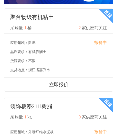
聚台物级有机粘土
采购量
1
桶
2
家供应商关注
报价中
应用领域：
阻燃
品质要求：
有机膨润土
货源要求：
不限
交货地点：
浙江省嘉兴市
立即报价
装饰板漆211l树脂
采购量
1
kg
0
家供应商关注
报价中
应用领域：
外墙纤维水泥板