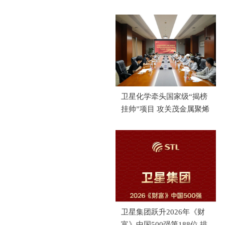
卫星化学牵头国家级“揭榜
挂帅”项目 攻关茂金属聚烯
烃催化剂国产化
卫星集团跃升2026年《财
富》中国500强第188位 排