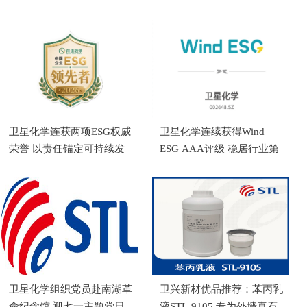
卫星化学连获两项ESG权威
卫星化学连续获得Wind
荣誉 以责任锚定可持续发
ESG AAA评级 稳居行业第
展新高度
一
卫星化学组织党员赴南湖革
卫兴新材优品推荐：苯丙乳
命纪念馆 迎七一主题党日
液STL-9105 专为外墙真石