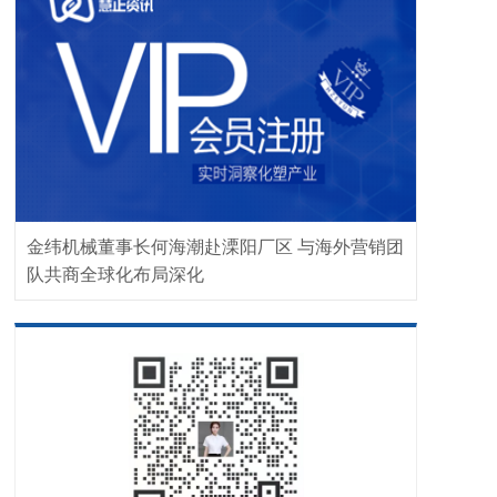
金纬机械董事长何海潮赴溧阳厂区 与海外营销团
队共商全球化布局深化