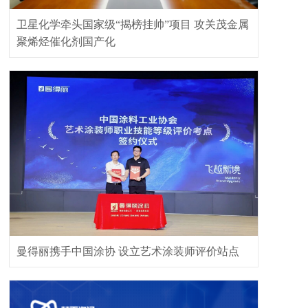
卫星化学牵头国家级“揭榜挂帅”项目 攻关茂金属
聚烯烃催化剂国产化
曼得丽携手中国涂协 设立艺术涂装师评价站点